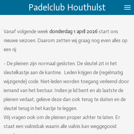
Padelclub Houthulst
Ga
direct
naar
Vanaf volgende week
donderdag 1 april 2026
start ons
de
nieuwe seizoen. Daarom zetten wij graag nog even alles op
hoofdinhoud
een rij:
- De pleinen zijn normaal gesloten. De sleutel zit in het
sleutelkastje aan de kantine. Leden krijgen de (regelmatig
wijzigende) code. Niet-leden worden toegang verleend door
iemand van het bestuur. Indien je lid bent en als laatste de
pleinen verlaat, gelieve deze dan ook terug te sluiten en de
sleutel terug in het kastje te leggen.
Wij vragen ook om de pleinen proper achter te laten. Er
staat een vuilnisbak waarin alle vuilnis kan weggegooid