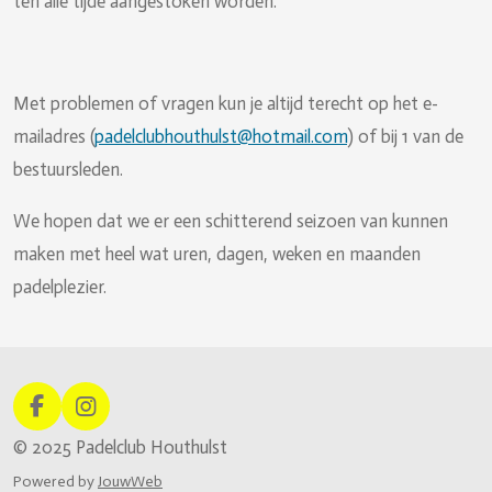
ten alle tijde aangestoken worden.
Met problemen of vragen kun je altijd terecht op het e-
mailadres (
padelclubhouthulst@hotmail.com
) of bij 1 van de
bestuursleden.
We hopen dat we er een schitterend seizoen van kunnen
maken met heel wat uren, dagen, weken en maanden
padelplezier.
F
I
a
n
© 2025 Padelclub Houthulst
c
s
e
t
Powered by
JouwWeb