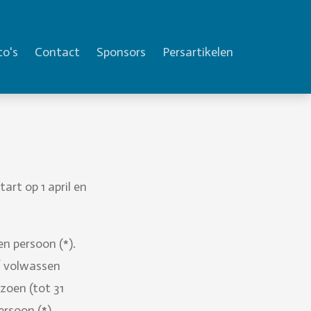
to's
Contact
Sponsors
Persartikelen
art op 1 april en
en persoon (*).
 / volwassen
izoen (tot 31
ersoon (*).