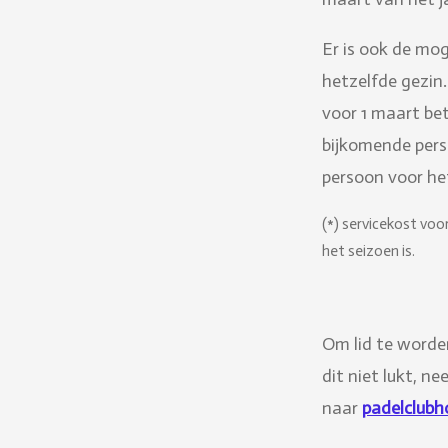
Er is ook de mo
hetzelfde gezin.
voor 1 maart bet
bijkomende perso
persoon voor he
(*) servicekost voor
het seizoen is.
Om lid te worde
dit niet lukt, n
naar
padelclub