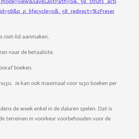
_mode=view&saveLastPath=0&_58_struts_acti
d=58&p_p_lifecycle=0&_58_redirect=%2Freser
ls niet-lid aanmaken.
en naar de betaalsite.
ooraf boeken.
s 1u30. Je kan ook maximaal voor 1u30 boeken per
jdens de week enkel in de daluren spelen. Dat is
n de terreinen in voorkeur voorbehouden voor de