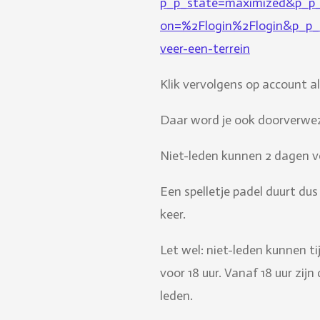
p_p_state=maximized&p_p
on=%2Flogin%2Flogin&p_p_i
veer-een-terrein
Klik vervolgens op account a
Daar word je ook doorverwez
Niet-leden kunnen 2 dagen v
Een spelletje padel duurt du
keer.
Let wel: niet-leden kunnen ti
voor 18 uur. Vanaf 18 uur zij
leden.