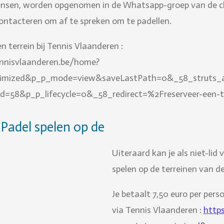
ensen, worden opgenomen in de Whatsapp-groep van de cl
contacteren om af te spreken om te padellen.
 terrein bij Tennis Vlaanderen :
nnisvlaanderen.be/home?
imized&p_p_mode=view&saveLastPath=0&_58_struts_a
d=58&p_p_lifecycle=0&_58_redirect=%2Freserveer-een-t
b Padel spelen op de
Uiteraard kan je als niet-li
spelen op de terreinen van de
Je betaalt 7,50 euro per per
via Tennis Vlaanderen :
http