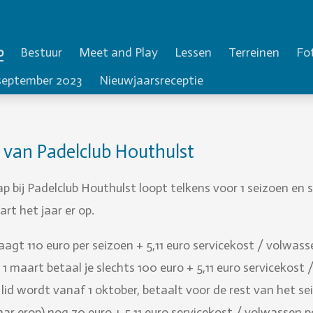
p
Bestuur
Meet and Play
Lessen
Terreinen
Fo
 september 2023
Nieuwjaarsreceptie
 van Padelclub Houthulst
 bij Padelclub Houthulst loopt telkens voor 1 seizoen en st
art het jaar er op.
aagt 110 euro per seizoen + 5,11 euro servicekost / volwass
r 1 maart betaal je slechts 100 euro + 5,11 euro servicekost
 lid wordt vanaf 1 oktober, betaalt voor de rest van het se
ar erop) nog 70 euro + 5,11 euro servicekost / volwassen p