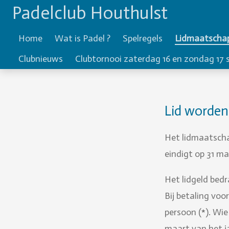
Padelclub Houthulst
Ga
direct
Home
Wat is Padel ?
Spelregels
Lidmaatscha
naar
Clubnieuws
Clubtornooi zaterdag 16 en zondag 17
de
hoofdinhoud
Lid worden
Het lidmaatschap
eindigt op 31 ma
Het lidgeld bedr
Bij betaling voo
persoon (*). Wie
maart van het ja