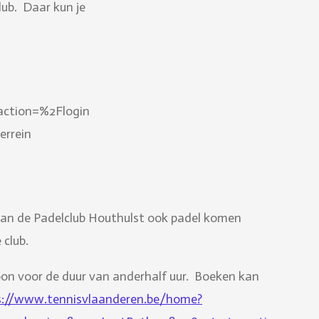
ub. Daar kun je
ction=%2Flogin
errein
d van de Padelclub Houthulst ook padel komen
 club.
soon voor de duur van anderhalf uur. Boeken kan
s://www.tennisvlaanderen.be/home?