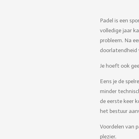
Padel is een spo
volledige jaar k
probleem. Na een
doorlatendheid 
Je hoeft ook ge
Eens je de spelr
minder technisch
de eerste keer k
het bestuur aan
Voordelen van pa
plezier.